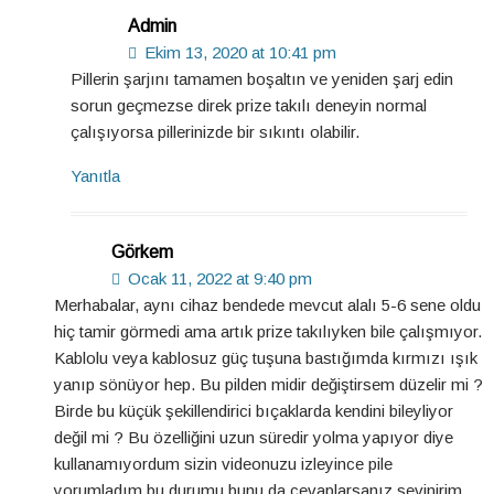
Admin
Ekim 13, 2020 at 10:41 pm
Pillerin şarjını tamamen boşaltın ve yeniden şarj edin
sorun geçmezse direk prize takılı deneyin normal
çalışıyorsa pillerinizde bir sıkıntı olabilir.
Yanıtla
Görkem
Ocak 11, 2022 at 9:40 pm
Merhabalar, aynı cihaz bendede mevcut alalı 5-6 sene oldu
hiç tamir görmedi ama artık prize takılıyken bile çalışmıyor.
Kablolu veya kablosuz güç tuşuna bastığımda kırmızı ışık
yanıp sönüyor hep. Bu pilden midir değiştirsem düzelir mi ?
Birde bu küçük şekillendirici bıçaklarda kendini bileyliyor
değil mi ? Bu özelliğini uzun süredir yolma yapıyor diye
kullanamıyordum sizin videonuzu izleyince pile
yorumladım bu durumu bunu da cevaplarsanız sevinirim