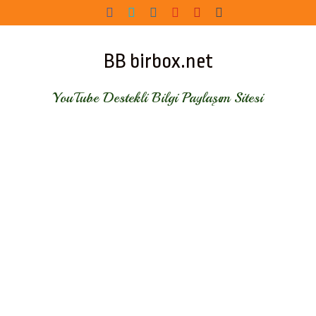
Skip
to
content
BB birbox.net
YouTube Destekli Bilgi Paylaşım Sitesi