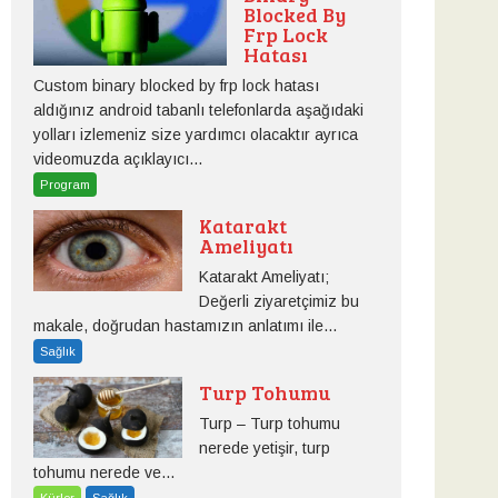
Blocked By
Frp Lock
Hatası
Custom binary blocked by frp lock hatası
aldığınız android tabanlı telefonlarda aşağıdaki
yolları izlemeniz size yardımcı olacaktır ayrıca
videomuzda açıklayıcı...
Program
Katarakt
Ameliyatı
Katarakt Ameliyatı;
Değerli ziyaretçimiz bu
makale, doğrudan hastamızın anlatımı ile...
Sağlık
Turp Tohumu
Turp – Turp tohumu
nerede yetişir, turp
tohumu nerede ve...
Kürler
Sağlık