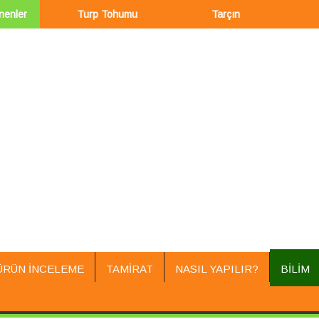
nenler
Turp Tohumu
Tarçın
Şah
ÜRÜN İNCELEME
TAMIRAT
NASIL YAPILIR?
BILIM