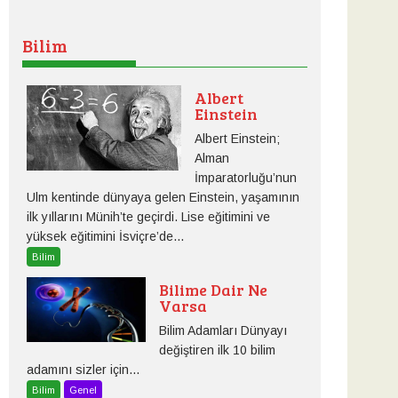
Bilim
Albert
Einstein
Albert Einstein;
Alman
İmparatorluğu’nun
Ulm kentinde dünyaya gelen Einstein, yaşamının
ilk yıllarını Münih’te geçirdi. Lise eğitimini ve
yüksek eğitimini İsviçre’de...
Bilim
Bilime Dair Ne
Varsa
Bilim Adamları Dünyayı
değiştiren ilk 10 bilim
adamını sizler için...
Bilim
Genel