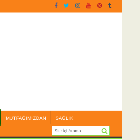
tereotu
Siyah Üzüm Çekirdeği
Sarı Kantaron
MUTFAĞIMIZDAN
SAĞLIK