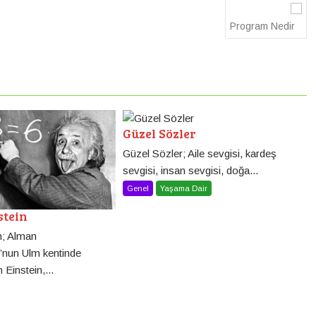
Program Nedir
Güzel Sözler
Güzel Sözler; Aile sevgisi, kardeş
sevgisi, insan sevgisi, doğa...
Genel
Yaşama Dair
stein
in; Alman
’nun Ulm kentinde
Einstein,...