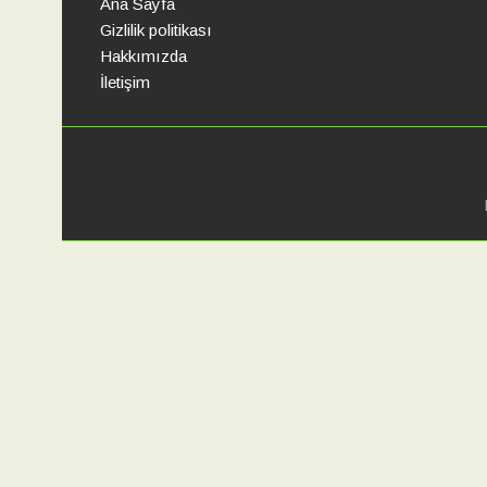
Ana Sayfa
Gizlilik politikası
Hakkımızda
Pastırmalı Yumurta
İletişim
Mutfağımızdan