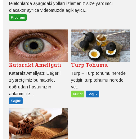
telefonlarda aşağıdaki yolları izlemeniz size yardımcı
olacaktır ayrıca videomuzda açıklayıcı...
Program
Katarakt Ameliyatı
Turp Tohumu
Katarakt Ameliyatı; Değerli
Turp – Turp tohumu nerede
ziyaretçimiz bu makale,
yetişir, turp tohumu nerede
doğrudan hastamızın
ve...
anlatımı ile...
Kürler
Sağlık
Sağlık