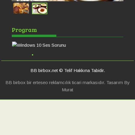
Windows 10 Ses
Po
Program
Sorunu
Ha
BB birbox.net © Telif Hakkına Tabidir.
BB birbox bir erteseo reklamcılık ticari markasıdır. Tasarım By
Murat