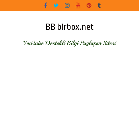
Skip
to
content
BB birbox.net
YouTube Destekli Bilgi Paylaşım Sitesi