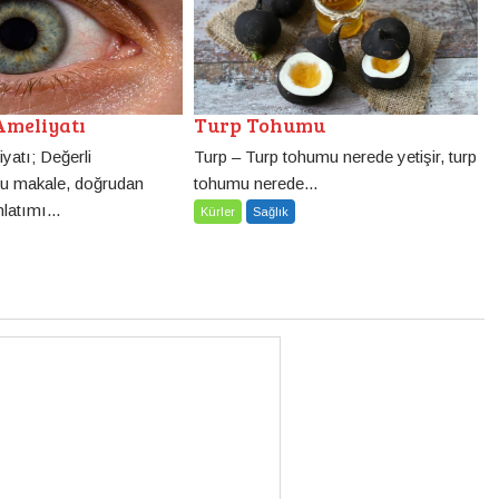
Turp Tohumu
Ameliyatı
Turp – Turp tohumu nerede yetişir, turp
yatı; Değerli
tohumu nerede...
bu makale, doğrudan
latımı...
Kürler
Sağlık