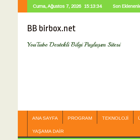
Skip
Cuma, Ağustos 7, 2026
15:13:35
Custom Binary Blocked By Frp Lock Hatası
Katarakt Ameliyatı
Son Eklenenl
to
content
BB birbox.net
YouTube Destekli Bilgi Paylaşım Sitesi
ANA SAYFA
PROGRAM
TEKNOLOJI
YAŞAMA DAIR