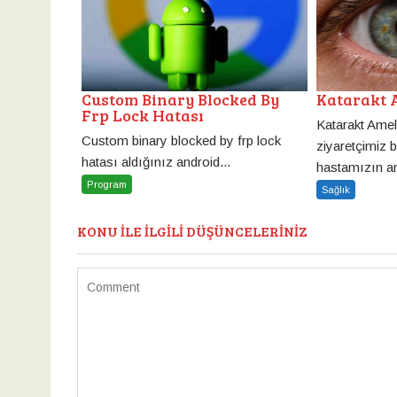
Custom Binary Blocked By
Katarakt 
Frp Lock Hatası
Katarakt Ameli
Custom binary blocked by frp lock
ziyaretçimiz 
hatası aldığınız android...
hastamızın an
Program
Sağlık
KONU ILE ILGILI DÜŞÜNCELERINIZ