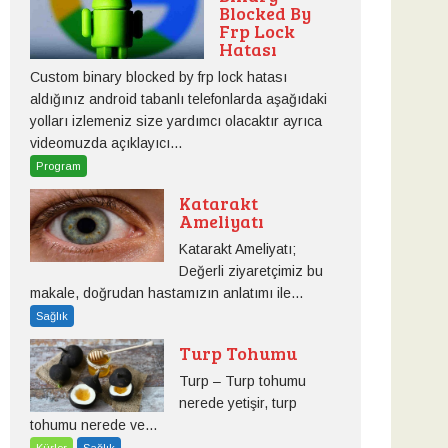
Blocked By
Frp Lock
Hatası
Custom binary blocked by frp lock hatası
aldığınız android tabanlı telefonlarda aşağıdaki
yolları izlemeniz size yardımcı olacaktır ayrıca
videomuzda açıklayıcı...
Program
Katarakt
Ameliyatı
Katarakt Ameliyatı;
Değerli ziyaretçimiz bu
makale, doğrudan hastamızın anlatımı ile...
Sağlık
Turp Tohumu
Turp – Turp tohumu
nerede yetişir, turp
tohumu nerede ve...
Kürler
Sağlık