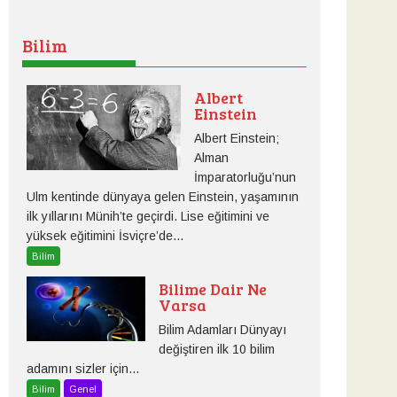
Bilim
Albert
Einstein
Albert Einstein;
Alman
İmparatorluğu’nun
Ulm kentinde dünyaya gelen Einstein, yaşamının
ilk yıllarını Münih’te geçirdi. Lise eğitimini ve
yüksek eğitimini İsviçre’de...
Bilim
Bilime Dair Ne
Varsa
Bilim Adamları Dünyayı
değiştiren ilk 10 bilim
adamını sizler için...
Bilim
Genel