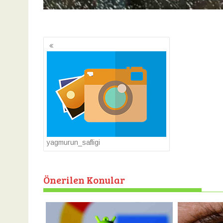
Yazı
gezinmesi
yagmurun_safligi
Önerilen Konular