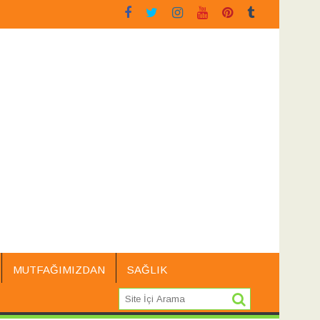
tu
Siyah Üzüm Çekirdeği
Sarı Kantaron
MUTFAĞIMIZDAN
SAĞLIK