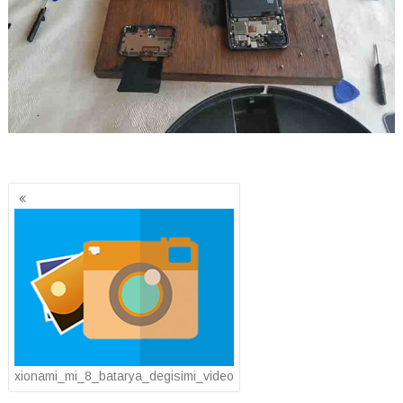
Yazı
gezinmesi
xionami_mi_8_batarya_degisimi_video