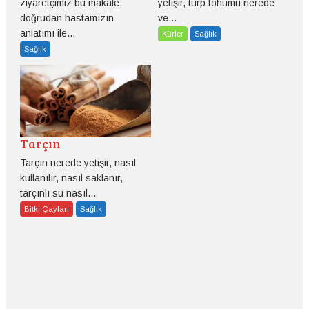
ziyaretçimiz bu makale,
yetişir, turp tohumu nerede
doğrudan hastamızın
ve...
anlatımı ile...
Kürler
Sağlık
Sağlık
Tarçın
Tarçın nerede yetişir, nasıl
kullanılır, nasıl saklanır,
tarçınlı su nasıl...
Bitki Çayları
Sağlık