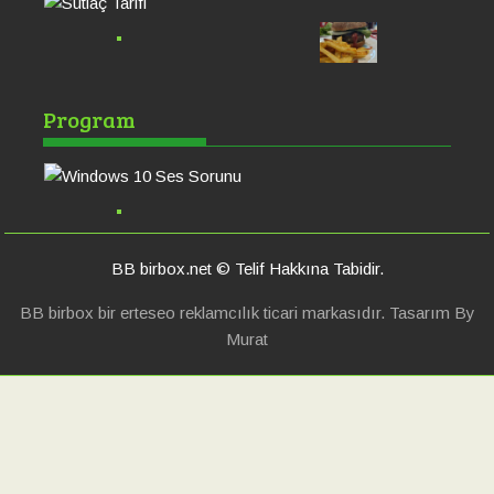
Windows 10 Ses
Po
Program
Sorunu
Ha
BB birbox.net © Telif Hakkına Tabidir.
BB birbox bir erteseo reklamcılık ticari markasıdır. Tasarım By
Murat