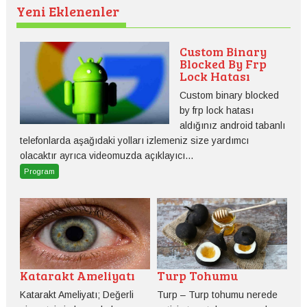
Yeni Eklenenler
Custom Binary
Blocked By Frp
Lock Hatası
Custom binary blocked
by frp lock hatası
aldığınız android tabanlı
telefonlarda aşağıdaki yolları izlemeniz size yardımcı
olacaktır ayrıca videomuzda açıklayıcı...
Program
Katarakt Ameliyatı
Turp Tohumu
Katarakt Ameliyatı; Değerli
Turp – Turp tohumu nerede