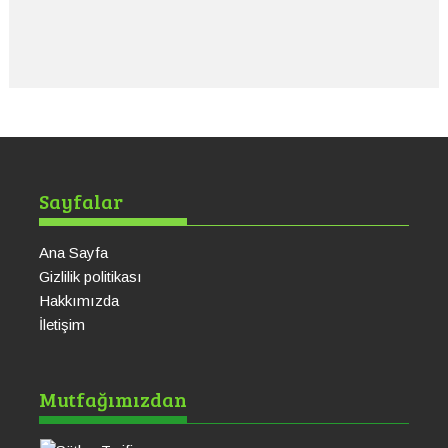
Sayfalar
Ana Sayfa
Gizlilik politikası
Hakkımızda
İletişim
Sütlaç Tarifi
Ku
Mutfağımızdan