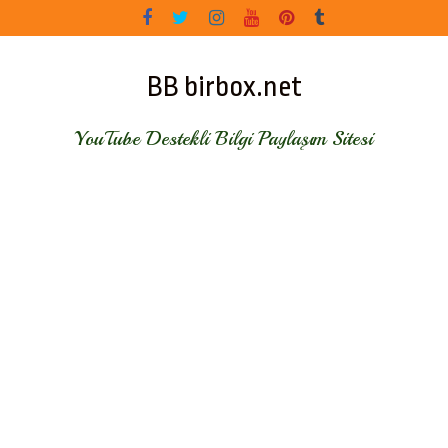
Skip
to
content
BB birbox.net
YouTube Destekli Bilgi Paylaşım Sitesi