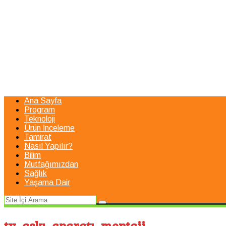
Ana Sayfa
Program
Teknoloji
Ürün İnceleme
Tamirat
Nasıl Yapılır?
Bilim
Mutfağımızdan
Sağlık
Yaşama Dair
tv_askı_aparatı_montaji