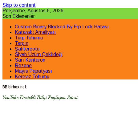
Skip to content
Perşembe, Ağustos 6, 2026
Son Eklenenler
Custom Binary Blocked By Frp Lock Hatası
Katarakt Ameliyatı
Turp Tohumu
Tarçın
Şahtereotu
Siyah Üzüm Çekirdeği
Sarı Kantaron
Rezene
Mayıs Papatyası
Kereviz Tohumu
BB birbox.net
YouTube Destekli Bilgi Paylaşım Sitesi