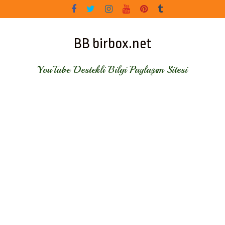
Skip
to
content
BB birbox.net
YouTube Destekli Bilgi Paylaşım Sitesi