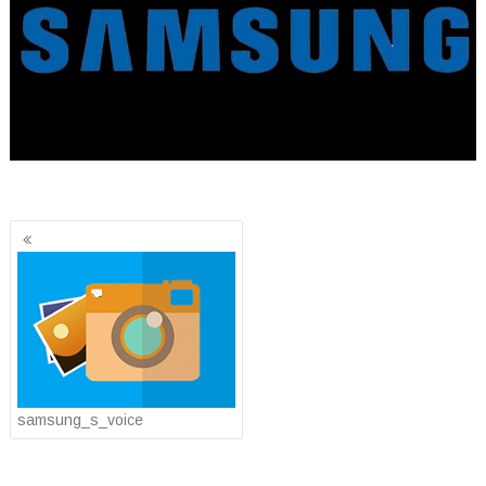
Yazı
gezinmesi
samsung_s_voice