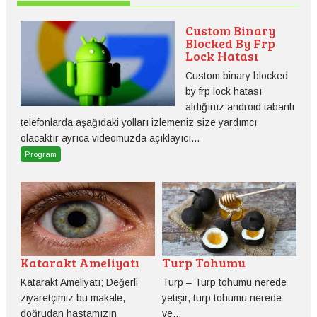
Custom Binary
Blocked By Frp
Lock Hatası
Custom binary blocked
by frp lock hatası
aldığınız android tabanlı
telefonlarda aşağıdaki yolları izlemeniz size yardımcı
olacaktır ayrıca videomuzda açıklayıcı...
Program
Katarakt Ameliyatı
Turp Tohumu
Katarakt Ameliyatı; Değerli
Turp – Turp tohumu nerede
ziyaretçimiz bu makale,
yetişir, turp tohumu nerede
doğrudan hastamızın
ve...