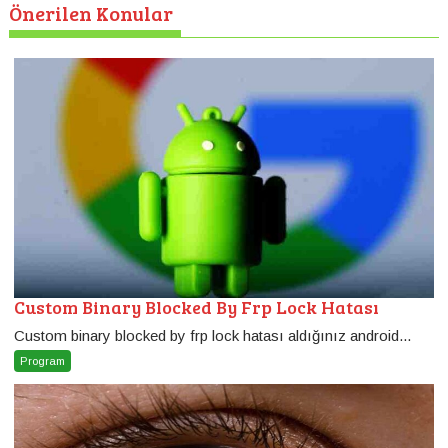
Önerilen Konular
Custom Binary Blocked By Frp Lock Hatası
Custom binary blocked by frp lock hatası aldığınız android...
Program