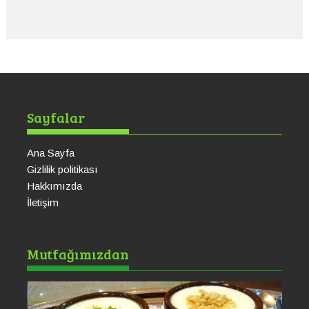
Sayfalar
Ana Sayfa
Gizlilik politikası
Hakkımızda
İletişim
Ku
Mutfağımızdan