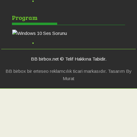
Windows 10 Ses
Po
Program
Sorunu
Ha
BB birbox.net © Telif Hakkına Tabidir.
BB birbox bir erteseo reklamcılık ticari markasıdır. Tasarım By
Murat