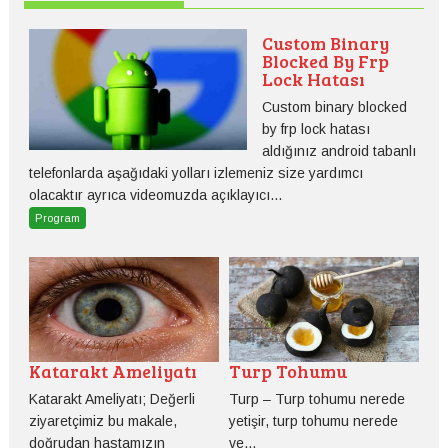
Custom Binary
Blocked By Frp
Lock Hatası
Custom binary blocked
by frp lock hatası
aldığınız android tabanlı
telefonlarda aşağıdaki yolları izlemeniz size yardımcı
olacaktır ayrıca videomuzda açıklayıcı...
Program
Katarakt Ameliyatı
Turp Tohumu
Katarakt Ameliyatı; Değerli
Turp – Turp tohumu nerede
ziyaretçimiz bu makale,
yetişir, turp tohumu nerede
doğrudan hastamızın
ve...