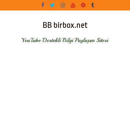
Skip
to
content
BB birbox.net
YouTube Destekli Bilgi Paylaşım Sitesi