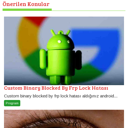
Önerilen Konular
Custom Binary Blocked By Frp Lock Hatası
Custom binary blocked by frp lock hatası aldığınız android...
Program