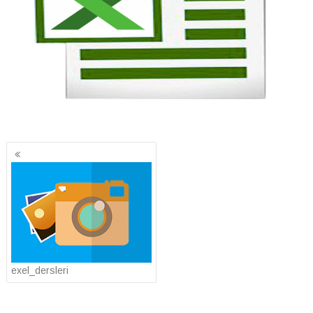
Yazı
gezinmesi
exel_dersleri