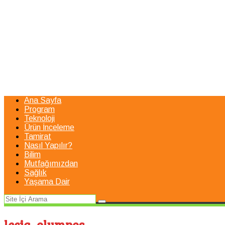
Ana Sayfa
Program
Teknoloji
Ürün İnceleme
Tamirat
Nasıl Yapılır?
Bilim
Mutfağımızdan
Sağlık
Yaşama Dair
lecia_olympos