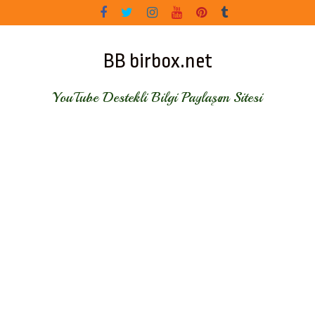
Skip
to
content
BB birbox.net
YouTube Destekli Bilgi Paylaşım Sitesi