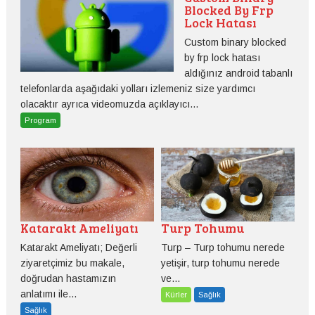
Blocked By Frp
Lock Hatası
Custom binary blocked
by frp lock hatası
aldığınız android tabanlı
telefonlarda aşağıdaki yolları izlemeniz size yardımcı
olacaktır ayrıca videomuzda açıklayıcı...
Program
Katarakt Ameliyatı
Turp Tohumu
Katarakt Ameliyatı; Değerli
Turp – Turp tohumu nerede
ziyaretçimiz bu makale,
yetişir, turp tohumu nerede
doğrudan hastamızın
ve...
anlatımı ile...
Kürler
Sağlık
Sağlık