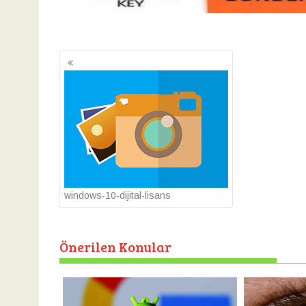
Yazı
gezinmesi
windows-10-dijital-lisans
Önerilen Konular