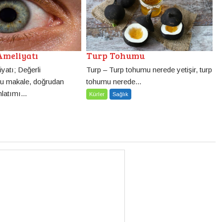
Turp Tohumu
Ameliyatı
Turp – Turp tohumu nerede yetişir, turp
yatı; Değerli
tohumu nerede...
bu makale, doğrudan
latımı...
Kürler
Sağlık