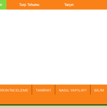
er
rp Tohumu
Tarçın
Şahtereotu
ÜRÜN İNCELEME
TAMIRAT
NASIL YAPILIR?
BILIM