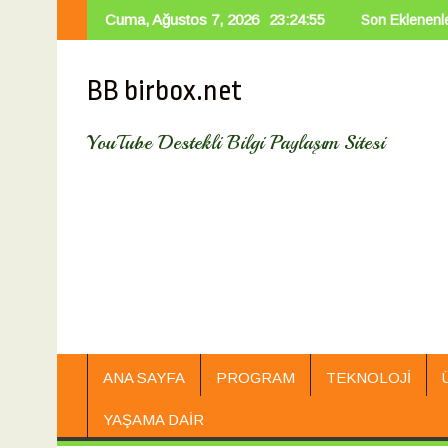
Skip
Cuma, Ağustos 7, 2026
23:24:56
Custom Binary Blocked By Frp Lock Hatası
Katarakt Ameliyatı
Son Eklenenl
Tu
to
content
BB birbox.net
YouTube Destekli Bilgi Paylaşım Sitesi
ANA SAYFA
PROGRAM
TEKNOLOJI
YAŞAMA DAIR