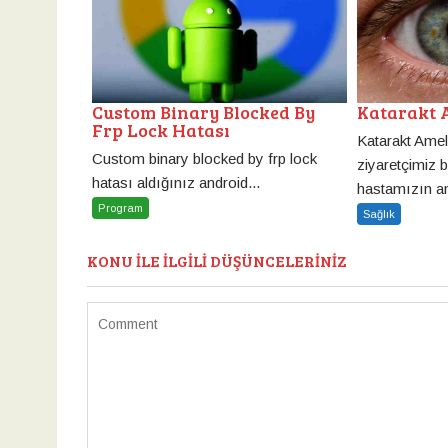
Custom Binary Blocked By
Katarakt 
Frp Lock Hatası
Katarakt Ameli
Custom binary blocked by frp lock
ziyaretçimiz 
hatası aldığınız android...
hastamızın an
Program
Sağlık
KONU ILE ILGILI DÜŞÜNCELERINIZ