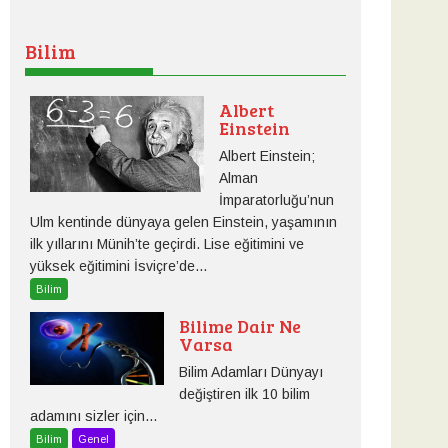
Bilim
Albert
Einstein
Albert Einstein;
Alman
İmparatorluğu’nun
Ulm kentinde dünyaya gelen Einstein, yaşamının
ilk yıllarını Münih’te geçirdi. Lise eğitimini ve
yüksek eğitimini İsviçre’de...
Bilim
Bilime Dair Ne
Varsa
Bilim Adamları Dünyayı
değiştiren ilk 10 bilim
adamını sizler için...
Bilim
Genel