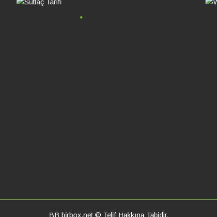
BB birbox.net © Telif Hakkına Tabidir.
BB birbox bir erteseo reklamcılık ticari markasıdır. Tasarım By Mura