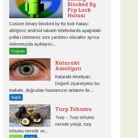
Blocked By
Frp Lock
Hatası
Custom binary blocked by frp lock hatası
aldığınız android tabanlı telefonlarda aşağıdaki
yolları izlemeniz size yardımcı olacaktır ayrıca
videomuzda açıklayıcı...
Program
Katarakt
Ameliyatı
Katarakt Ameliyatı;
Değerli ziyaretçimiz bu
makale, doğrudan hastamızın anlatımı ile...
Sağlık
Turp Tohumu
Turp – Turp tohumu
nerede yetişir, turp
tohumu nerede ve...
Kürler
Sağlık