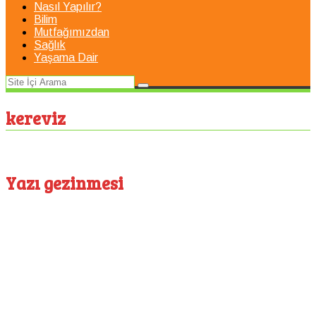
Nasıl Yapılır?
Bilim
Mutfağımızdan
Sağlık
Yaşama Dair
kereviz
Yazı gezinmesi