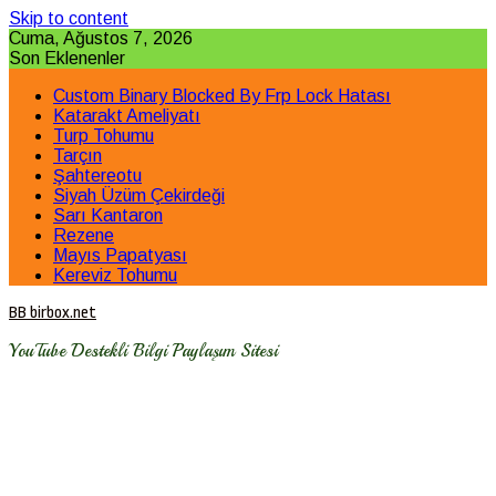
Skip to content
Cuma, Ağustos 7, 2026
Son Eklenenler
Custom Binary Blocked By Frp Lock Hatası
Katarakt Ameliyatı
Turp Tohumu
Tarçın
Şahtereotu
Siyah Üzüm Çekirdeği
Sarı Kantaron
Rezene
Mayıs Papatyası
Kereviz Tohumu
BB birbox.net
YouTube Destekli Bilgi Paylaşım Sitesi