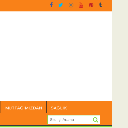
tereotu
Siyah Üzüm Çekirdeği
Sarı Kantaron
MUTFAĞIMIZDAN
SAĞLIK