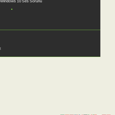
uzu Tandır
tfağımızdan
t