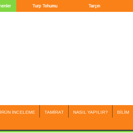
nenler
Turp Tohumu
Tarçın
Şah
ÜRÜN İNCELEME
TAMIRAT
NASIL YAPILIR?
BILIM