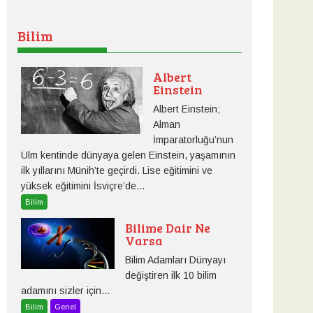
Bilim
Albert
Einstein
Albert Einstein;
Alman
İmparatorluğu’nun
Ulm kentinde dünyaya gelen Einstein, yaşamının
ilk yıllarını Münih’te geçirdi. Lise eğitimini ve
yüksek eğitimini İsviçre’de...
Bilim
Bilime Dair Ne
Varsa
Bilim Adamları Dünyayı
değiştiren ilk 10 bilim
adamını sizler için...
Bilim
Genel