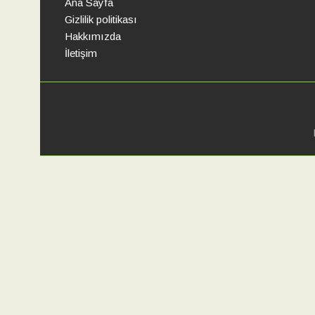
Ana Sayfa
Gizlilik politikası
Hakkımızda
Pastırmalı Yumurta
İletişim
Mutfağımızdan