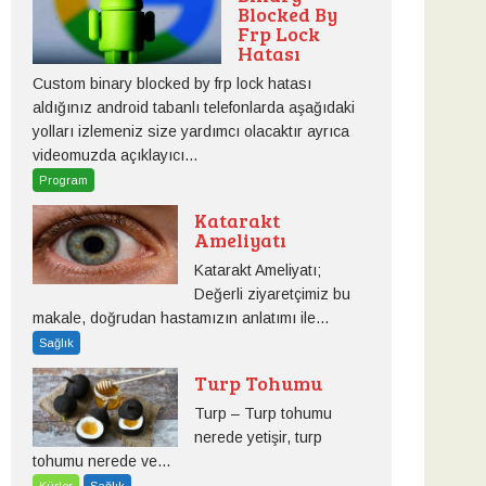
Blocked By
Frp Lock
Hatası
Custom binary blocked by frp lock hatası
aldığınız android tabanlı telefonlarda aşağıdaki
yolları izlemeniz size yardımcı olacaktır ayrıca
videomuzda açıklayıcı...
Program
Katarakt
Ameliyatı
Katarakt Ameliyatı;
Değerli ziyaretçimiz bu
makale, doğrudan hastamızın anlatımı ile...
Sağlık
Turp Tohumu
Turp – Turp tohumu
nerede yetişir, turp
tohumu nerede ve...
Kürler
Sağlık