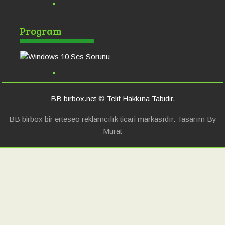
Windows 10 Ses
Po
Program
Sorunu
Ha
BB birbox.net © Telif Hakkına Tabidir.
BB birbox bir erteseo reklamcılık ticari markasıdır. Tasarım By
Murat