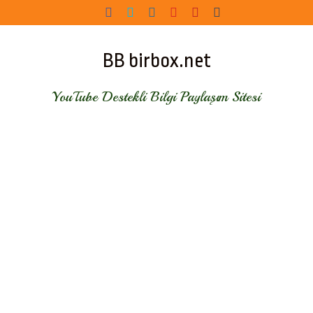
Skip
to
content
BB birbox.net
YouTube Destekli Bilgi Paylaşım Sitesi