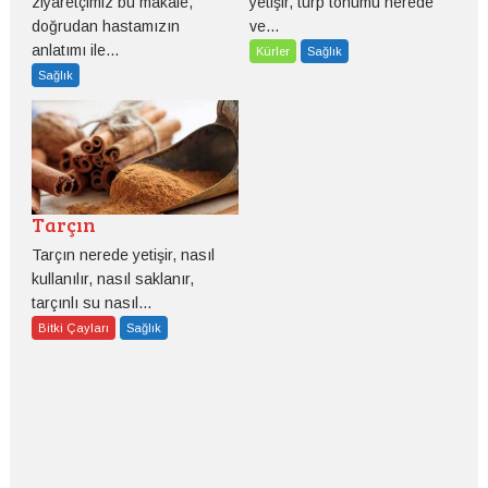
ziyaretçimiz bu makale,
yetişir, turp tohumu nerede
doğrudan hastamızın
ve...
anlatımı ile...
Kürler
Sağlık
Sağlık
Tarçın
Tarçın nerede yetişir, nasıl
kullanılır, nasıl saklanır,
tarçınlı su nasıl...
Bitki Çayları
Sağlık