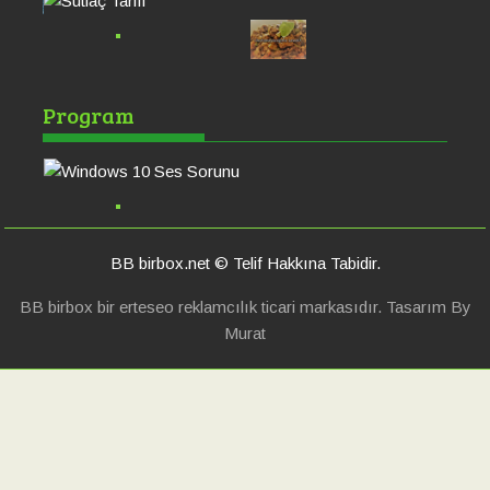
Windows 10 Ses
Po
Program
Sorunu
Ha
BB birbox.net © Telif Hakkına Tabidir.
BB birbox bir erteseo reklamcılık ticari markasıdır. Tasarım By
Murat