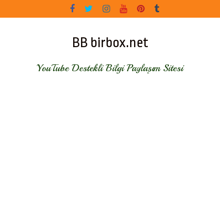
Skip
to
content
BB birbox.net
YouTube Destekli Bilgi Paylaşım Sitesi