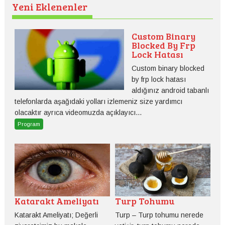
Yeni Eklenenler
Custom Binary
Blocked By Frp
Lock Hatası
Custom binary blocked
by frp lock hatası
aldığınız android tabanlı
telefonlarda aşağıdaki yolları izlemeniz size yardımcı
olacaktır ayrıca videomuzda açıklayıcı...
Program
Katarakt Ameliyatı
Turp Tohumu
Katarakt Ameliyatı; Değerli
Turp – Turp tohumu nerede