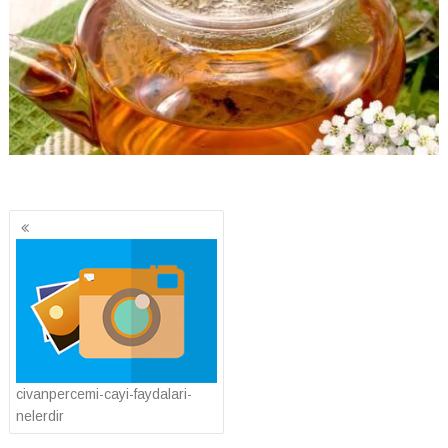
Yazı
gezinmesi
civanpercemi-cayi-faydalari-
nelerdir