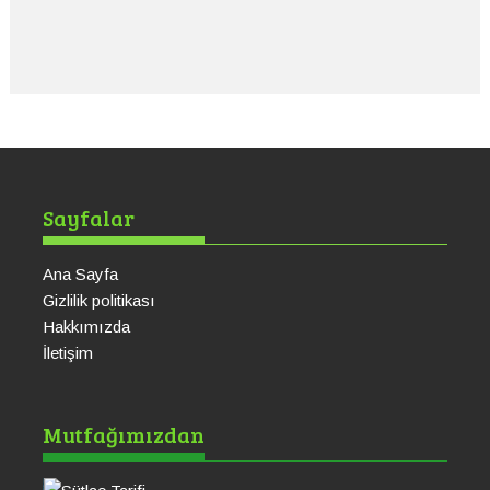
Sayfalar
Ana Sayfa
Gizlilik politikası
Hakkımızda
İletişim
Sütlaç Tarifi
Ku
Mutfağımızdan