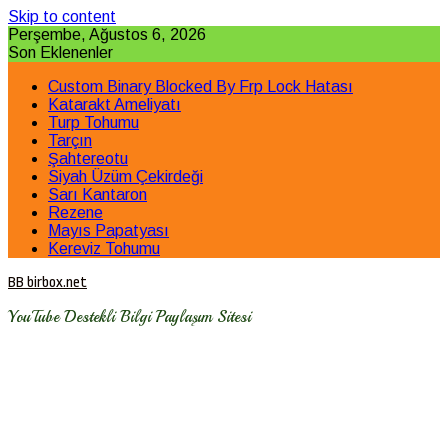
Skip to content
Perşembe, Ağustos 6, 2026
Son Eklenenler
Custom Binary Blocked By Frp Lock Hatası
Katarakt Ameliyatı
Turp Tohumu
Tarçın
Şahtereotu
Siyah Üzüm Çekirdeği
Sarı Kantaron
Rezene
Mayıs Papatyası
Kereviz Tohumu
BB birbox.net
YouTube Destekli Bilgi Paylaşım Sitesi