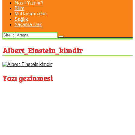
Nasıl Yapılır?
Bilim
Mutfağımızdan
Sağlık
Yaşama Dair
Albert_Einstein_kimdir
Yazı gezinmesi