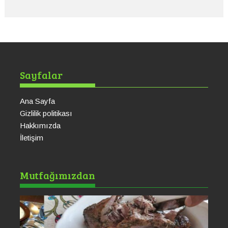
Sayfalar
Ana Sayfa
Gizlilik politikası
Hakkımızda
İletişim
Ma
Mutfağımızdan