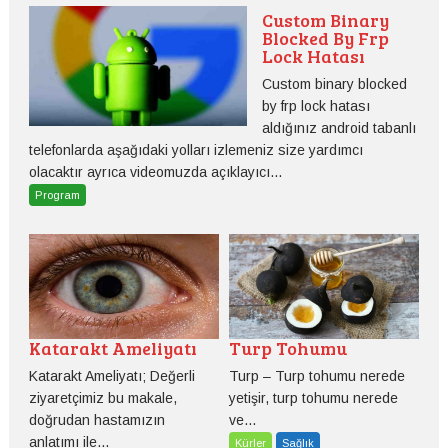
Custom Binary
Blocked By Frp
Lock Hatası
Custom binary blocked
by frp lock hatası
aldığınız android tabanlı
telefonlarda aşağıdaki yolları izlemeniz size yardımcı
olacaktır ayrıca videomuzda açıklayıcı...
Program
Katarakt Ameliyatı
Turp Tohumu
Katarakt Ameliyatı; Değerli
Turp – Turp tohumu nerede
ziyaretçimiz bu makale,
yetişir, turp tohumu nerede
doğrudan hastamızın
ve...
anlatımı ile...
Kürler
Sağlık