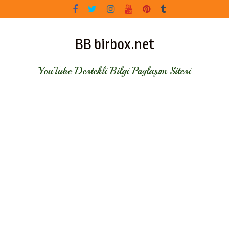
Skip
to
content
BB birbox.net
YouTube Destekli Bilgi Paylaşım Sitesi