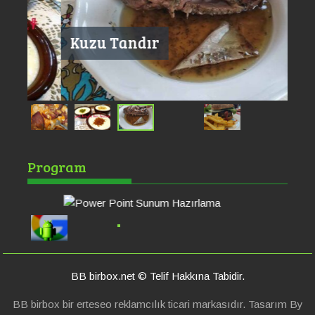
Kuzu Tandır
Power Point Sunum
He
Program
Hazırlama
Si
Bü
BB birbox.net © Telif Hakkına Tabidir.
BB birbox bir erteseo reklamcılık ticari markasıdır. Tasarım By